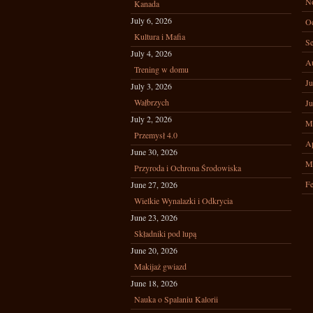
N
Kanada
July 6, 2026
Oc
Kultura i Mafia
Se
July 4, 2026
A
Trening w domu
Ju
July 3, 2026
Wałbrzych
Ju
July 2, 2026
M
Przemysł 4.0
Ap
June 30, 2026
M
Przyroda i Ochrona Środowiska
Fe
June 27, 2026
Wielkie Wynalazki i Odkrycia
June 23, 2026
Składniki pod lupą
June 20, 2026
Makijaż gwiazd
June 18, 2026
Nauka o Spalaniu Kalorii