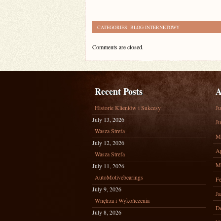
CATEGORIES:
BLOG INTERNETOWY
Comments are closed.
Recent Posts
A
Historie Klientów i Sukcesy
Ju
July 13, 2026
Ju
Wasza Strefa
M
July 12, 2026
Ap
Wasza Strefa
M
July 11, 2026
AutoMotivebearings
Fe
July 9, 2026
Ja
Wnętrza i Wykończenia
D
July 8, 2026