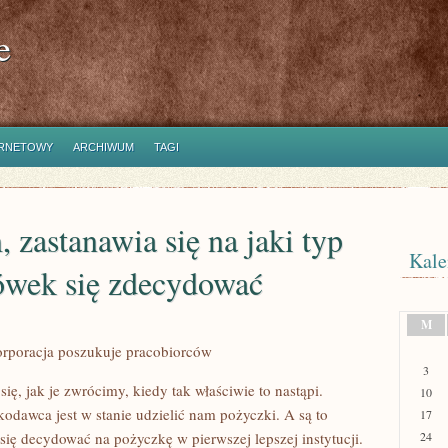
e
ERNETOWY
ARCHIWUM
TAGI
, zastanawia się na jaki typ
Kale
ówek się zdecydować
M
orporacja poszukuje pracobiorców
3
ę, jak je zwrócimy, kiedy tak właściwie to nastąpi.
10
dawca jest w stanie udzielić nam pożyczki. A są to
17
ię decydować na pożyczkę w pierwszej lepszej instytucji.
24