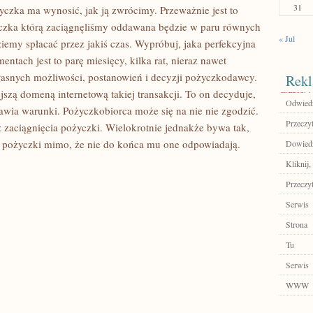
31
życzka ma wynosić, jak ją zwrócimy. Przeważnie jest to
życzka którą zaciągnęliśmy oddawana będzie w paru równych
« Jul
iemy spłacać przez jakiś czas. Wypróbuj, jaka perfekcyjna
ach jest to parę miesięcy, kilka rat, nieraz nawet
 własnych możliwości, postanowień i decyzji pożyczkodawcy.
Rekl
jszą domeną internetową takiej transakcji. To on decyduje,
Odwiedź
tawia warunki. Pożyczkobiorca może się na nie nie zgodzić.
Przeczyt
 zaciągnięcia pożyczki. Wielokrotnie jednakże bywa tak,
i pożyczki mimo, że nie do końca mu one odpowiadają.
Dowiedz 
Kliknij,
Przeczyt
Serwis
Strona
Tu
Serwis
WWW