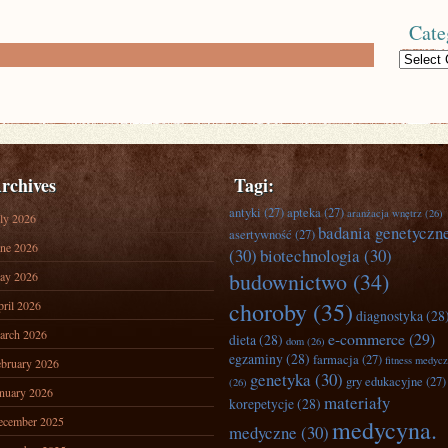
Cate
Categories
rchives
Tagi:
antyki
(27)
apteka
(27)
aranżacja wnętrz
(26)
ly 2026
badania genetyczn
asertywność
(27)
ne 2026
(30)
biotechnologia
(30)
budownictwo
(34)
ay 2026
choroby
(35)
ril 2026
diagnostyka
(28
arch 2026
e-commerce
(29)
dieta
(28)
dom
(26)
egzaminy
(28)
farmacja
(27)
fitness medyc
bruary 2026
genetyka
(30)
gry edukacyjne
(27)
(26)
nuary 2026
materiały
korepetycje
(28)
ecember 2025
medycyna.
medyczne
(30)