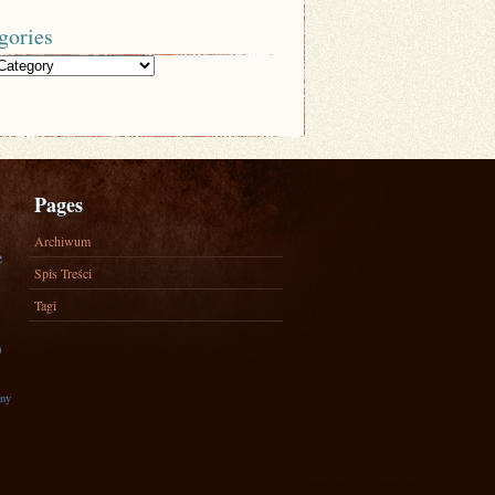
gories
Pages
Archiwum
e
Spis Treści
Tagi
)
zny