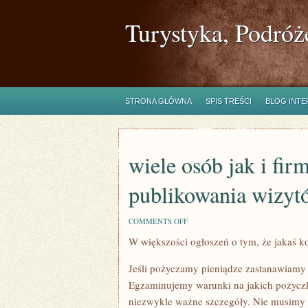
Turystyka, Podróż
STRONA GŁÓWNA
SPIS TREŚCI
BLOG INT
wiele osób jak i firm
publikowania wizyt
ON
COMMENTS OFF
WIELE
W większości ogłoszeń o tym, że jakaś k
OSÓB
JAK
I
Jeśli pożyczamy pieniądze zastanawiamy si
FIRM,
ZASTANAWIA
Egzaminujemy warunki na jakich pożyczko
SIĘ
niezwykle ważne szczegóły. Nie musimy s
NA