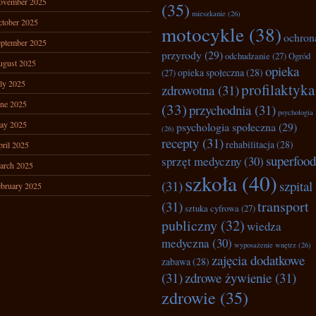
ovember 2025
(35)
mieszkanie
(26)
tober 2025
motocykle
(38)
ochron
ptember 2025
przyrody
(29)
odchudzanie
(27)
Ogród
ugust 2025
opieka
opieka społeczna
(28)
(27)
ly 2025
profilaktyka
zdrowotna
(31)
ne 2025
(33)
przychodnia
(31)
psychologia
ay 2025
psychologia społeczna
(29)
(26)
recepty
(31)
rehabilitacja
(28)
ril 2025
superfood
sprzęt medyczny
(30)
arch 2025
szkoła
(40)
(31)
szpital
bruary 2025
transport
(31)
sztuka cyfrowa
(27)
publiczny
(32)
wiedza
medyczna
(30)
wyposażenie wnętrz
(26)
zajęcia dodatkowe
zabawa
(28)
(31)
zdrowe żywienie
(31)
zdrowie
(35)