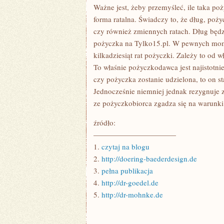
JAKI
Ważne jest, żeby przemyśleć, ile taka po
TYP
forma ratalna. Świadczy to, że dług, po
PUBLIKOWANIA
WIZYTÓWEK
czy również zmiennych ratach. Dług będz
SIĘ
ZDECYDOWAĆ
pożyczka na Tylko15.pl. W pewnych moment
kilkadziesiąt rat pożyczki. Zależy to od
To właśnie pożyczkodawca jest najistotnie
czy pożyczka zostanie udzielona, to on s
Jednocześnie niemniej jednak rezygnuje z
ze pożyczkobiorca zgadza się na warunk
źródło:
———————————
1.
czytaj na blogu
2.
http://doering-baederdesign.de
3.
pełna publikacja
4.
http://dr-goedel.de
5.
http://dr-mohnke.de