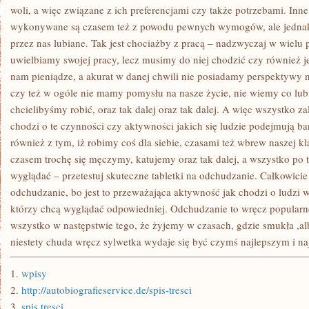
JEST
woli, a więc związane z ich preferencjami czy także potrzebami. Inn
NAJLEPSZY
wykonywane są czasem też z powodu pewnych wymogów, ale jednak
przez nas lubiane. Tak jest chociażby z pracą – nadzwyczaj w wielu 
uwielbiamy swojej pracy, lecz musimy do niej chodzić czy również j
nam pieniądze, a akurat w danej chwili nie posiadamy perspektywy n
czy też w ogóle nie mamy pomysłu na nasze życie, nie wiemy co lub
chcielibyśmy robić, oraz tak dalej oraz tak dalej. A więc wszystko z
chodzi o te czynności czy aktywności jakich się ludzie podejmują b
również z tym, iż robimy coś dla siebie, czasami też wbrew naszej kl
czasem trochę się męczymy, katujemy oraz tak dalej, a wszystko po
wyglądać – przetestuj skuteczne tabletki na odchudzanie. Całkowicie 
odchudzanie, bo jest to przeważająca aktywność jak chodzi o ludzi
którzy chcą wyglądać odpowiedniej. Odchudzanie to wręcz popularne 
wszystko w następstwie tego, że żyjemy w czasach, gdzie smukła ,
niestety chuda wręcz sylwetka wydaje się być czymś najlepszym i n
1.
wpisy
2.
http://autobiografieservice.de/spis-tresci
3.
spis tresci