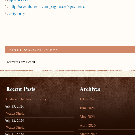
4.
http://aventurien-kampagne.de/spis-tresci
5.
artykuly
CATEGORIES:
BLOG INTERNETOWY
Comments are closed.
Recent Posts
Archives
Historie Klientów i Sukcesy
July 2026
July 13, 2026
June 2026
Wasza Strefa
May 2026
July 12, 2026
April 2026
Wasza Strefa
March 2026
July 11, 2026