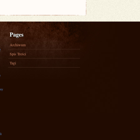
Pages
Archiwum
e
Spis Treści
Tagi
)
zny
a