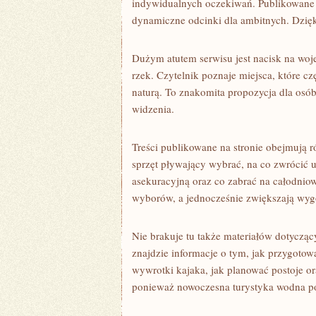
indywidualnych oczekiwań. Publikowane tr
dynamiczne odcinki dla ambitnych. Dzięk
Dużym atutem serwisu jest nacisk na woje
rzek. Czytelnik poznaje miejsca, które cz
naturą. To znakomita propozycja dla osó
widzenia.
Treści publikowane na stronie obejmują r
sprzęt pływający wybrać, na co zwrócić 
asekuracyjną oraz co zabrać na całodnio
wyborów, a jednocześnie zwiększają wy
Nie brakuje tu także materiałów dotycz
znajdzie informacje o tym, jak przygotow
wywrotki kajaka, jak planować postoje or
ponieważ nowoczesna turystyka wodna po