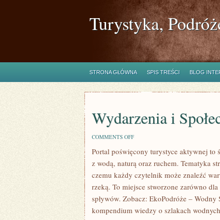
Turystyka, Podróż
STRONA GŁÓWNA
SPIS TREŚCI
BLOG INT
Wydarzenia i Społe
ON
COMMENTS OFF
WYDARZENIA
Portal poświęcony turystyce aktywnej to 
I
SPOŁECZNOŚĆ
z wodą, naturą oraz ruchem. Tematyka st
czemu każdy czytelnik może znaleźć war
rzeką. To miejsce stworzone zarówno dla
spływów. Zobacz: EkoPodróże – Wodny S
kompendium wiedzy o szlakach wodnych