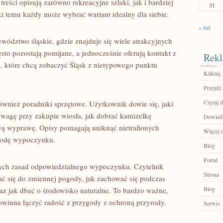
eści opisują zarówno rekreacyjne szlaki, jak i bardziej
31
i temu każdy może wybrać wariant idealny dla siebie.
« Jul
wództwo śląskie, gdzie znajduje się wiele atrakcyjnych
ęsto pozostają pomijane, a jednocześnie oferują kontakt z
Rekl
b, które chcą zobaczyć Śląsk z nietypowego punktu
Kliknij,
Przejdź 
Czytaj d
ównież poradniki sprzętowe. Użytkownik dowie się, jaki
uwagę przy zakupie wiosła, jak dobrać kamizelkę
Dowiedz 
wą wyprawę. Opisy pomagają uniknąć nietrafionych
Więcej n
godę wypoczynku.
Blog
Portal
ących zasad odpowiedzialnego wypoczynku. Czytelnik
Strona
ać się do zmiennej pogody, jak zachować się podczas
Blog
az jak dbać o środowisko naturalne. To bardzo ważne,
winna łączyć radość z przygody z ochroną przyrody.
Serwis