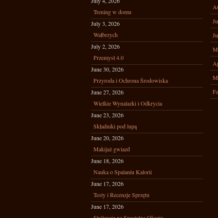
July 4, 2026
A
Trening w domu
Ju
July 3, 2026
Wałbrzych
Ju
July 2, 2026
M
Przemysł 4.0
Ap
June 30, 2026
M
Przyroda i Ochrona Środowiska
Fe
June 27, 2026
Wielkie Wynalazki i Odkrycia
June 23, 2026
Składniki pod lupą
June 20, 2026
Makijaż gwiazd
June 18, 2026
Nauka o Spalaniu Kalorii
June 17, 2026
Testy i Recenzje Sprzętu
June 17, 2026
Stylizacje na Specjalne Okazje