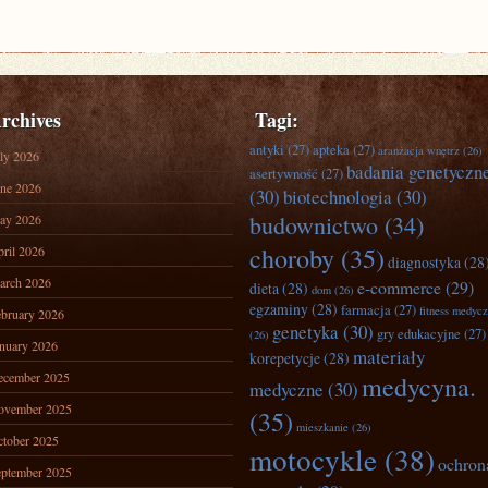
rchives
Tagi:
antyki
(27)
apteka
(27)
aranżacja wnętrz
(26)
ly 2026
badania genetyczn
asertywność
(27)
ne 2026
(30)
biotechnologia
(30)
budownictwo
(34)
ay 2026
choroby
(35)
ril 2026
diagnostyka
(28
arch 2026
e-commerce
(29)
dieta
(28)
dom
(26)
egzaminy
(28)
farmacja
(27)
fitness medyc
bruary 2026
genetyka
(30)
gry edukacyjne
(27)
(26)
nuary 2026
materiały
korepetycje
(28)
ecember 2025
medycyna.
medyczne
(30)
ovember 2025
(35)
mieszkanie
(26)
tober 2025
motocykle
(38)
ochron
ptember 2025