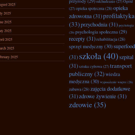
przyrody
(29)
odchudzanie
(27)
Ogród
ugust 2025
opieka
opieka społeczna
(28)
(27)
ly 2025
profilaktyka
zdrowotna
(31)
ne 2025
(33)
przychodnia
(31)
psychologia
ay 2025
psychologia społeczna
(29)
(26)
recepty
(31)
rehabilitacja
(28)
ril 2025
superfood
sprzęt medyczny
(30)
arch 2025
szkoła
(40)
(31)
szpital
bruary 2025
transport
(31)
sztuka cyfrowa
(27)
publiczny
(32)
wiedza
medyczna
(30)
wyposażenie wnętrz
(26)
zajęcia dodatkowe
zabawa
(28)
(31)
zdrowe żywienie
(31)
zdrowie
(35)