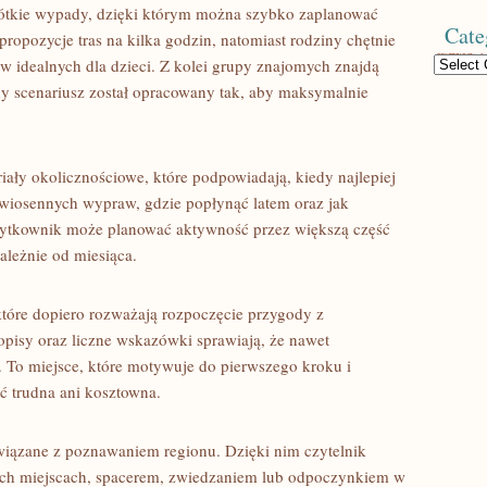
rótkie wypady, dzięki którym można szybko zaplanować
Cate
opozycje tras na kilka godzin, natomiast rodziny chętnie
Categories
w idealnych dla dzieci. Z kolei grupy znajomych znajdą
dy scenariusz został opracowany tak, aby maksymalnie
ały okolicznościowe, które podpowiadają, kiedy najlepiej
 wiosennych wypraw, gdzie popłynąć latem oraz jak
użytkownik może planować aktywność przez większą część
zależnie od miesiąca.
które dopiero rozważają rozpoczęcie przygody z
opisy oraz liczne wskazówki sprawiają, że nawet
. To miejsce, które motywuje do pierwszego kroku i
ć trudna ani kosztowna.
związane z poznawaniem regionu. Dzięki nim czytelnik
ych miejscach, spacerem, zwiedzaniem lub odpoczynkiem w