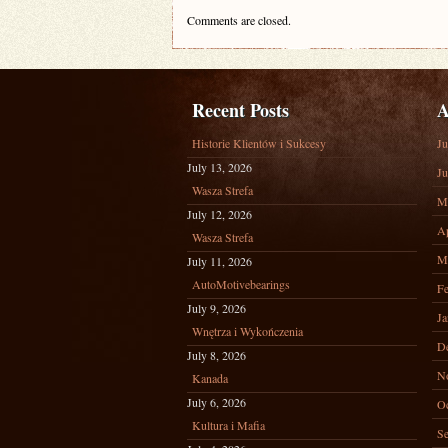
Comments are closed.
Recent Posts
A
Historie Klientów i Sukcesy
Ju
July 13, 2026
Ju
Wasza Strefa
M
July 12, 2026
Ap
Wasza Strefa
M
July 11, 2026
AutoMotivebearings
Fe
July 9, 2026
Ja
Wnętrza i Wykończenia
D
July 8, 2026
N
Kanada
July 6, 2026
Oc
Kultura i Mafia
Se