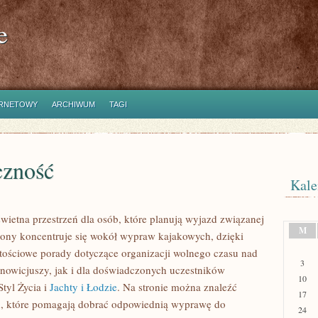
e
ERNETOWY
ARCHIWUM
TAGI
czność
Kale
świetna przestrzeń dla osób, które planują wyjazd związanej
M
rony koncentruje się wokół wypraw kajakowych, dzięki
tościowe porady dotyczące organizacji wolnego czasu nad
3
 nowicjuszy, jak i dla doświadczonych uczestników
10
tyl Życia i
Jachty i Łodzie
. Na stronie można znaleźć
17
, które pomagają dobrać odpowiednią wyprawę do
24