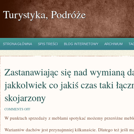
Turystyka, Podróże
STRONA GŁÓWNA
SPIS TREŚCI
BLOG INTERNETOWY
ARCHIWUM
TA
Zastanawiając się nad wymianą d
jakkolwiek co jakiś czas taki łąc
skojarzony
ON
COMMENTS OFF
ZASTANAWIAJĄC
W punktach sprzedaży z meblami spotykać możemy przeróżne mebl
SIĘ
NAD
WYMIANĄ
Wariantów dachów jest przynajmniej kilkanaście. Dlatego też jeśli 
DACHU