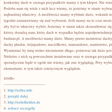
–
konkretny dach w szeregu przypadków mamy z tym kłopot. Nie wiem
A
Podoba nam się wiele z nich lecz wiemy, że jesteśmy w stanie wybrać
JAKKOLWIEK
CO
najbardziej właściwy. A możliwości mamy wybitnie dużo, wskutek te
JAKIŚ
tygodni zastanawiamy się nad wyborem. Jeśli mamy na to czas może
CZAS
TAKI
aby był to właściwy wybór. Jesteśmy w stanie także skonsultować si
ŁĄCZNY
REMONT
którzy doradzą nam, który dach w wypadku będzie najodpowiedniejsz
SKOJARZONY
budmar.pl. A możliwości mamy dużo. Mamy prawo montować dachy
dachy płaskie, trójspadowe, naczółkowe, mansardowe, namiotowe, p
Wymieniać by tutaj wolno niezmiernie długo, ponieważ tak dużo jes
Niektóre z nich są powszechnie instalowane oraz w szeregu przypa
sporadycznie bądź w ogóle nie wiemy, jak one wyglądają. Przy wybo
elementami, w tym także estetycznym wyglądem.
źródło:
———————————
1.
http://zeltra.info
2.
przejdź dalej
3.
http://zettelhelden.de
4.
zobacz szczegóły