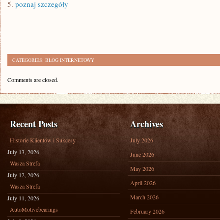
5.
poznaj szczegóły
CATEGORIES:
BLOG INTERNETOWY
Comments are closed.
Recent Posts
Archives
Historie Klientów i Sukcesy
July 2026
July 13, 2026
June 2026
Wasza Strefa
May 2026
July 12, 2026
April 2026
Wasza Strefa
March 2026
July 11, 2026
AutoMotivebearings
February 2026