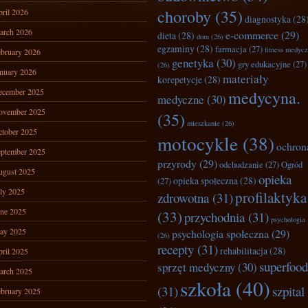
choroby
(35)
ril 2026
diagnostyka
(28
arch 2026
e-commerce
(29)
dieta
(28)
dom
(26)
egzaminy
(28)
farmacja
(27)
fitness medyc
bruary 2026
genetyka
(30)
gry edukacyjne
(27)
(26)
nuary 2026
materiały
korepetycje
(28)
ecember 2025
medycyna.
medyczne
(30)
ovember 2025
(35)
mieszkanie
(26)
tober 2025
motocykle
(38)
ochron
ptember 2025
przyrody
(29)
odchudzanie
(27)
Ogród
ugust 2025
opieka
opieka społeczna
(28)
(27)
ly 2025
profilaktyka
zdrowotna
(31)
ne 2025
(33)
przychodnia
(31)
psychologia
ay 2025
psychologia społeczna
(29)
(26)
recepty
(31)
rehabilitacja
(28)
ril 2025
superfood
sprzęt medyczny
(30)
arch 2025
szkoła
(40)
(31)
szpital
bruary 2025