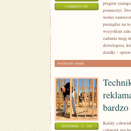
pragnie zaanga
ON
COMMENTS OFF
pomnożyć. Dosa
REJSY
wolno zainwest
ODBYWAJĄ
pieniądze na to
SIĘ
wszystkim zako
NA
zadania mają d
STATKACH,
dewelopera, kt
A
działki – spra
JAK
POSTED BY ADMIN
ROZUMIE
SIĘ
Techni
SAMO
PRZEZ
reklam
SIĘ
bardzo
Każdy człowiek
SEPTEMBER - 21 - 2025
człowiek troch