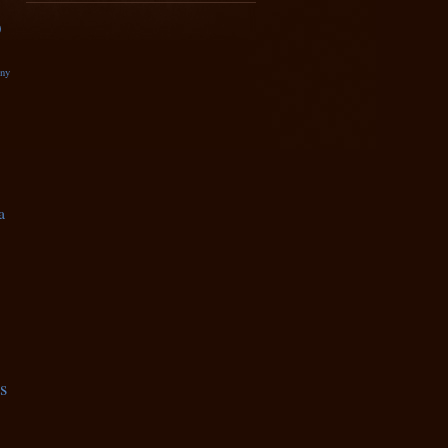
)
zny
a
s