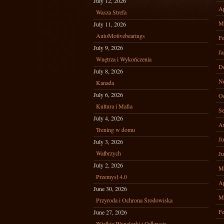
July 12, 2026
Ap
Wasza Strefa
M
July 11, 2026
AutoMotivebearings
Fe
July 9, 2026
Ja
Wnętrza i Wykończenia
D
July 8, 2026
N
Kanada
July 6, 2026
Oc
Kultura i Mafia
Se
July 4, 2026
A
Trening w domu
Ju
July 3, 2026
Wałbrzych
Ju
July 2, 2026
M
Przemysł 4.0
Ap
June 30, 2026
M
Przyroda i Ochrona Środowiska
Fe
June 27, 2026
Wielkie Wynalazki i Odkrycia