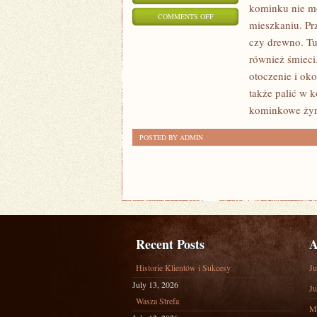
kominku nie mo
ON
COMMENTS OFF
mieszkaniu. Prz
MARKETING
czy drewno. Tu
POLEGA
również śmieci.
NA
otoczenie i oko
POWIĘKSZANIU
także palić w 
EFEKTYWNOŚCI
kominkowe żyr
DANEJ
POSTED BY ADMIN
KORPORACJI
Recent Posts
A
Historie Klientów i Sukcesy
Ju
July 13, 2026
Ju
Wasza Strefa
M