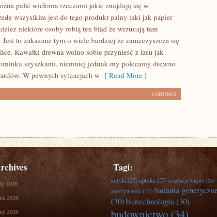
żna palić wieloma rzeczami jakie znajdują się w
ede wszystkim jest do tego produkt palny taki jak papier
dzież niektóre osoby robią ten błąd że wrzucają tam
 Jest to zakazane tym o wiele bardziej że zanieczyszcza się
lice. Kawałki drewna wolno sobie przynieść z lasu jak
kominku szyszkami, niemniej jednak my polecamy drewno
ardów. W pewnych sytuacjach w
[ Read More ]
CONTINUE
rchives
Tagi:
antyki
(27)
apteka
(27)
aranżacja wnętrz
(26)
ly 2026
badania genetyczn
asertywność
(27)
ne 2026
(30)
biotechnologia
(30)
budownictwo
(34)
ay 2026