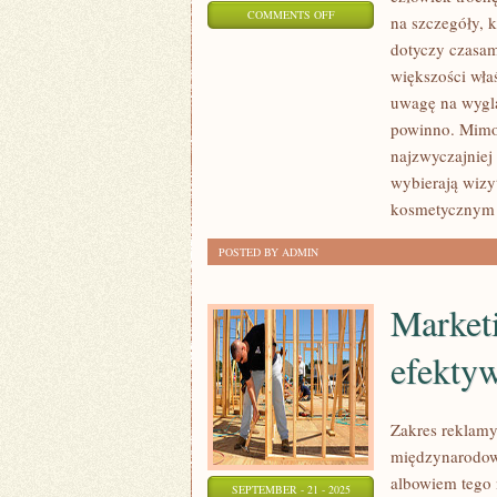
ON
COMMENTS OFF
na szczegóły, 
TECHNIKA
dotyczy czasam
WYKORZYSTYWANA
większości wła
PRZY
uwagę na wygląd
REKLAMACH
powinno. Mimo 
MOŻE
najzwyczajniej
wybierają wizy
PRZEJAWIAĆ
kosmetycznym 
SIĘ
BARDZO
POSTED BY ADMIN
Market
efektyw
Zakres reklamy
międzynarodowe
albowiem tego 
SEPTEMBER - 21 - 2025