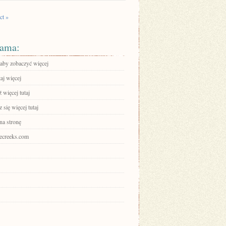
ct »
ama:
 aby zobaczyć więcej
aj więcej
 więcej tutaj
się więcej tutaj
na stronę
irecreeks.com