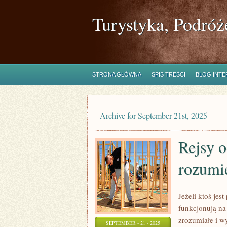
Turystyka, Podróż
STRONA GŁÓWNA
SPIS TREŚCI
BLOG INT
Archive for September 21st, 2025
Rejsy o
rozumie
Jeżeli ktoś je
funkcjonują na 
zrozumiałe i w
SEPTEMBER - 21 - 2025