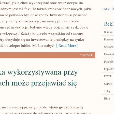
żować, jakie chce wykorzystać oraz rzecz oczywista
dnym jest też fakt, że takich środków finansowych, jakie
« Aug
O
ować powinno być dość sporo. Inwestor musi posiadać
, aby nie tylko rozpocząć, niemniej jednak przede
Rekl
ńczyć inwestycję. Jedynie wtedy pojawi się zysk. Jakie
Kliknij,
eweloperzy? Zależy to przede wszystkim od samego
óry decyduje się na inwestowanie pieniędzy na rynku
Przeczyt
wdź developer lublin. Można nabyć
[ Read More ]
Sprawdź
Dowiedz 
CONTINUE
Przejdź 
ka wykorzystywana przy
http://f
HTTP
ach może przejawiać się
Serwis
Tutaj
Blog
 nieco inaczej przystępuje do własnego życia Każdy
ę inaczej przystępuje do własnego życia, zwracając uwagę