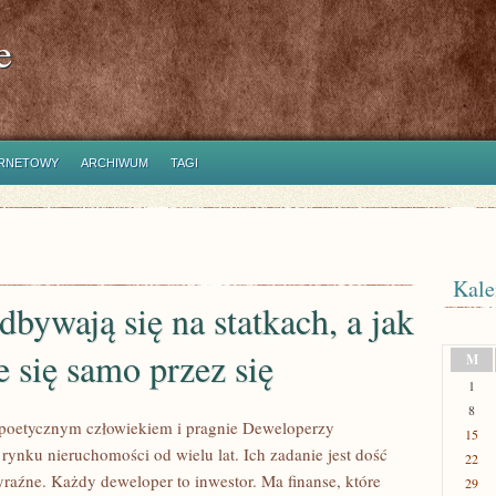
e
ERNETOWY
ARCHIWUM
TAGI
Kale
dbywają się na statkach, a jak
 się samo przez się
M
1
8
st poetycznym człowiekiem i pragnie Deweloperzy
15
rynku nieruchomości od wielu lat. Ich zadanie jest dość
22
yraźne. Każdy deweloper to inwestor. Ma finanse, które
29