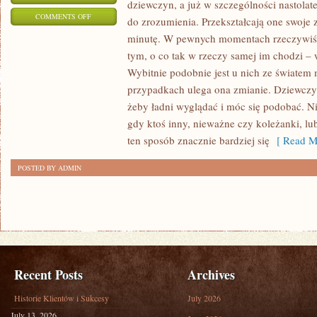
dziewczyn, a już w szczególności nastolat
ON
COMMENTS OFF
do zrozumienia. Przekształcają one swoje 
POJĘCIE
minutę. W pewnych momentach rzeczywiści
MODA
tym, o co tak w rzeczy samej im chodzi –
W
Wybitnie podobnie jest u nich ze światem
WIĘKSZOŚCI
przypadkach ulega ona zmianie. Dziewczyny
WYPADKÓW
żeby ładni wyglądać i móc się podobać. Ni
gdy ktoś inny, nieważne czy koleżanki, lu
KOJARZY
ten sposób znacznie bardziej się
[ Read M
NAM
SIĘ
POSTED BY ADMIN
Z
UBRANIAMI
Recent Posts
Archives
Historie Klientów i Sukcesy
July 2026
July 13, 2026