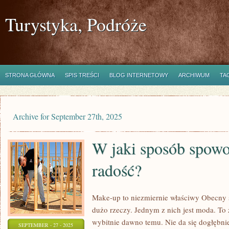
Turystyka, Podróże
STRONA GŁÓWNA
SPIS TREŚCI
BLOG INTERNETOWY
ARCHIWUM
TA
Archive for September 27th, 2025
W jaki sposób spow
radość?
Make-up to niezmiernie właściwy Obecny 
dużo rzeczy. Jednym z nich jest moda. To 
wybitnie dawno temu. Nie da się dogłębnie
SEPTEMBER - 27 - 2025