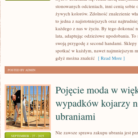
RÓŻNORODNOŚĆ
stonowanych odcieniach, inni cenią sobie o
TOWARÓW
żywych kolorów. Zdolność znalezienie wła
PRZYGOTOWANYCH
to jedna z najistotniejszych oraz najtrudni
Z
każdego z nas w życiu. By tego dokonać ni
MYŚLĄ
lata, adaptując odzieżowe upodobania. To
swoją przygodę z second handami. Sklepy
O
spotkać w każdym, nawet najmniejszym mie
DZIECIACH
gdyż można znaleźć
[ Read More ]
Z
PEWNOŚCIĄ
POSTED BY ADMIN
Pojęcie moda w więk
wypadków kojarzy n
ubraniami
Nie zawsze sprawa zakupu ubrania jest p
SEPTEMBER - 27 - 2025