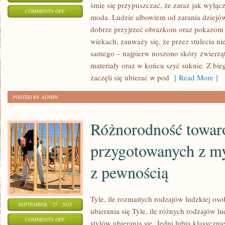
śmie się przypuszczać, że zaraz jak wyłąc
ON
COMMENTS OFF
moda. Ludzie albowiem od zarania dziejów 
W
dobrze przyjrzeć obrazkom oraz pokazom 
JAKI
wiekach, zauważy się, że przez stulecia nie
SPOSÓB
samego – najpierw noszono skóry zwierząt
SPOWODOWAĆ
materiały oraz w końcu szyć suknie. Z bie
KOBIECIE
zaczęli się ubierać w pod
[ Read More ]
RADOŚĆ?
POSTED BY ADMIN
Różnorodność towa
przygotowanych z my
z pewnością
Tyle, ile rozmaitych rodzajów ludzkiej oso
SEPTEMBER - 27 - 2025
ubierania się Tyle, ile różnych rodzajów l
ON
COMMENTS OFF
stylów ubierania się. Jedni lubią klasyczn