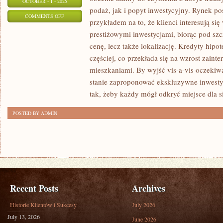
OCTOBER - 1 - 2025
podaż, jak i popyt inwestycyjny. Rynek po
ON
COMMENTS OFF
przykładem na to, że klienci interesują si
WARTOŚĆ
prestiżowymi inwestycjami, biorąc pod szc
OBROTÓW
cenę, lecz także lokalizację. Kredyty hipo
NA
częściej, co przekłada się na wzrost zaint
RYNKU
mieszkaniami. By wyjść vis-a-vis oczekiw
POSIADŁOŚCI
stanie zaproponować ekskluzywne inwestyc
CIĄGLE
tak, żeby każdy mógł odkryć miejsce dla s
WZRASTA
POSTED BY ADMIN
Recent Posts
Archives
Historie Klientów i Sukcesy
July 2026
July 13, 2026
June 2026