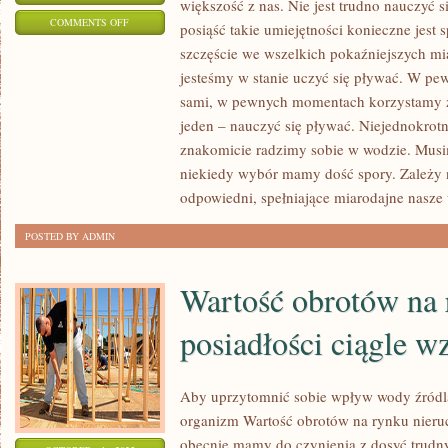
większość z nas. Nie jest trudno nauczyć 
ON
COMMENTS OFF
posiąść takie umiejętności konieczne jest
PRÓCZ
szczęście we wszelkich pokaźniejszych mia
CENY
jesteśmy w stanie uczyć się pływać. W p
I
sami, w pewnych momentach korzystamy z
METRAŻU
jeden – nauczyć się pływać. Niejednokrotn
POWINNIŚMY
znakomicie radzimy sobie w wodzie. Musi
niekiedy wybór mamy dość spory. Zależy 
W
odpowiedni, spełniające miarodajne nasz
GŁÓWNEJ
MIERZEBRAĆ
POSTED BY ADMIN
POD
UWAGĘ
Wartość obrotów na
POZYCJĘ
posiadłości ciągle w
Aby uprzytomnić sobie wpływ wody źródla
organizm Wartość obrotów na rynku nieru
obecnie mamy do czynienia z dosyć trudn