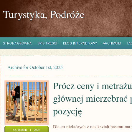
Turystyka, Podróże
STRONA GŁÓWNA
SPIS TREŚCI
BLOG INTERNETOWY
ARCHIWUM
TA
Archive for October 1st, 2025
Prócz ceny i metraż
głównej mierzebrać
pozycję
Dla co niektórych z nas kształt basenu ma 
OCTOBER - 1 - 2025