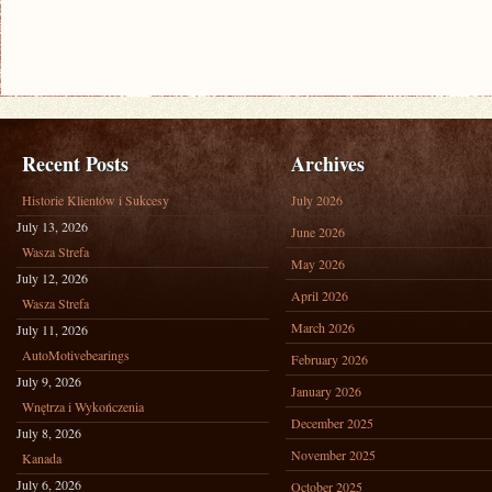
Recent Posts
Archives
Historie Klientów i Sukcesy
July 2026
July 13, 2026
June 2026
Wasza Strefa
May 2026
July 12, 2026
April 2026
Wasza Strefa
March 2026
July 11, 2026
AutoMotivebearings
February 2026
July 9, 2026
January 2026
Wnętrza i Wykończenia
December 2025
July 8, 2026
November 2025
Kanada
July 6, 2026
October 2025