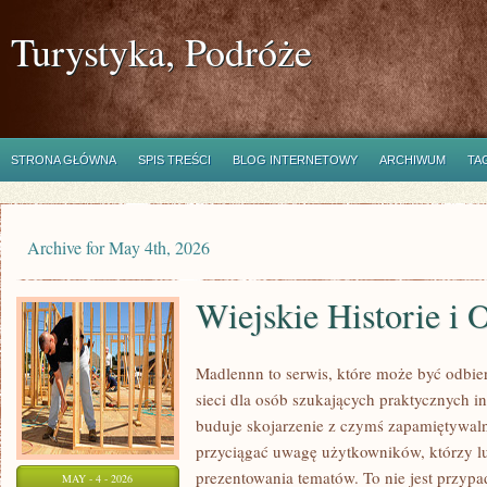
Turystyka, Podróże
STRONA GŁÓWNA
SPIS TREŚCI
BLOG INTERNETOWY
ARCHIWUM
TA
Archive for May 4th, 2026
Wiejskie Historie i 
Madlennn to serwis, które może być odbie
sieci dla osób szukających praktycznych i
buduje skojarzenie z czymś zapamiętywal
przyciągać uwagę użytkowników, którzy lu
prezentowania tematów. To nie jest przypad
MAY - 4 - 2026