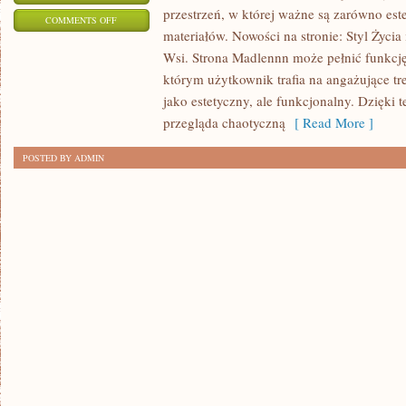
przestrzeń, w której ważne są zarówno est
ON
COMMENTS OFF
materiałów. Nowości na stronie: Styl Życia
WIEJSKIE
Wsi. Strona Madlennn może pełnić funkcj
HISTORIE
którym użytkownik trafia na angażujące tre
I
jako estetyczny, ale funkcjonalny. Dzięki 
OPOWIEŚCI
przegląda chaotyczną
[ Read More ]
POSTED BY ADMIN