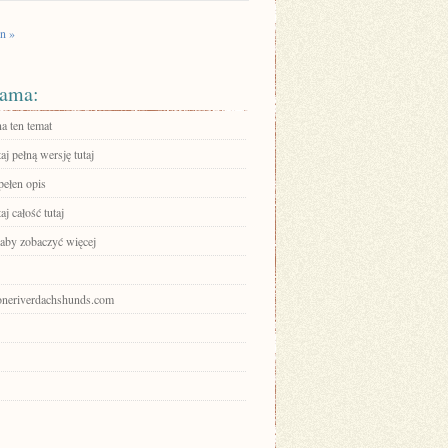
n »
ama:
a ten temat
aj pełną wersję tutaj
pełen opis
aj całość tutaj
 aby zobaczyć więcej
stoneriverdachshunds.com