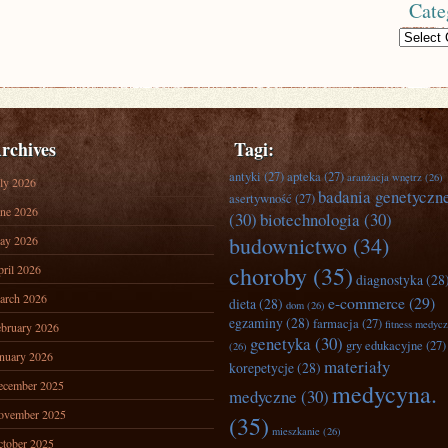
Cate
Categories
rchives
Tagi:
antyki
(27)
apteka
(27)
aranżacja wnętrz
(26)
ly 2026
badania genetyczn
asertywność
(27)
ne 2026
(30)
biotechnologia
(30)
budownictwo
(34)
ay 2026
choroby
(35)
ril 2026
diagnostyka
(28
arch 2026
e-commerce
(29)
dieta
(28)
dom
(26)
egzaminy
(28)
farmacja
(27)
fitness medyc
bruary 2026
genetyka
(30)
gry edukacyjne
(27)
(26)
nuary 2026
materiały
korepetycje
(28)
ecember 2025
medycyna.
medyczne
(30)
ovember 2025
(35)
mieszkanie
(26)
tober 2025