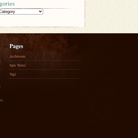
gories
Pages
Archiwum
e
Spis Treści
Tagi
)
zny