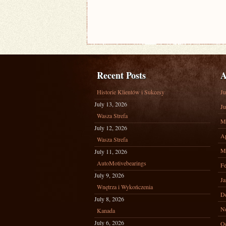
Recent Posts
A
Historie Klientów i Sukcesy
Ju
July 13, 2026
Ju
Wasza Strefa
M
July 12, 2026
Ap
Wasza Strefa
M
July 11, 2026
AutoMotivebearings
Fe
July 9, 2026
Ja
Wnętrza i Wykończenia
D
July 8, 2026
N
Kanada
July 6, 2026
Oc