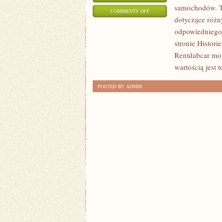
samochodów. T
ON
COMMENTS OFF
dotyczące różn
EKSPLOATACJA
odpowiedniego
I
stronie Histori
UTRZYMANIE
Rentdabcar moż
wartością jest 
POSTED BY ADMIN