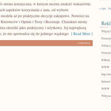
o strona tematyczna, w którym można znaleźć wskazówki
« Apr
Ju
ych aspektów korzystania z auta, od wyboru
 modelu aż po praktyczne decyzje zakupowe. Nowości na
e Kierowców i Opinie i Testy i Recenzje. Charakter strony
Rekl
na określić jako praktyczny i użytkowy. Jej największą
Więcej n
to, że nie sprowadza się do jednego wąskiego
[ Read More ]
Przeczyt
CONTINUE
Zobacz 
Przeczyt
Kliknij,
WWW
http://
Internet
WWW
Witryna