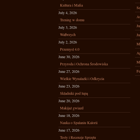
Kultura i Mafia
Se
July 4, 2026
A
Trening w domu
Ju
July 3, 2026
Wałbrzych
Ju
July 2, 2026
M
Przemysł 4.0
Ap
June 30, 2026
M
Przyroda i Ochrona Środowiska
Fe
June 27, 2026
Wielkie Wynalazki i Odkrycia
June 23, 2026
Składniki pod lupą
June 20, 2026
Makijaż gwiazd
June 18, 2026
Nauka o Spalaniu Kalorii
June 17, 2026
Testy i Recenzje Sprzętu