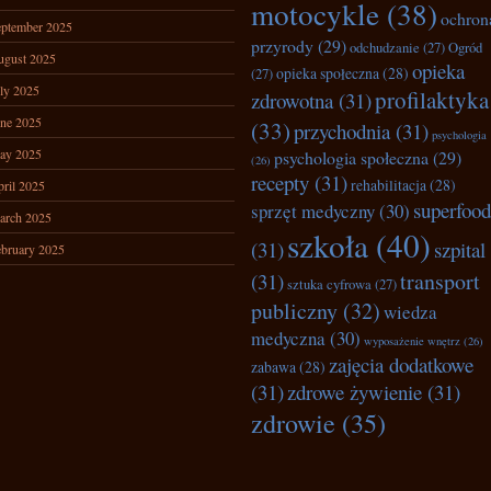
motocykle
(38)
ochron
ptember 2025
przyrody
(29)
odchudzanie
(27)
Ogród
ugust 2025
opieka
opieka społeczna
(28)
(27)
ly 2025
profilaktyka
zdrowotna
(31)
ne 2025
(33)
przychodnia
(31)
psychologia
ay 2025
psychologia społeczna
(29)
(26)
recepty
(31)
rehabilitacja
(28)
ril 2025
superfood
sprzęt medyczny
(30)
arch 2025
szkoła
(40)
(31)
szpital
bruary 2025
transport
(31)
sztuka cyfrowa
(27)
publiczny
(32)
wiedza
medyczna
(30)
wyposażenie wnętrz
(26)
zajęcia dodatkowe
zabawa
(28)
(31)
zdrowe żywienie
(31)
zdrowie
(35)