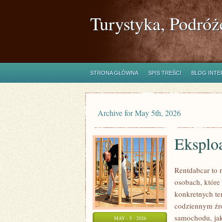
Turystyka, Podróż
STRONA GŁÓWNA
SPIS TREŚCI
BLOG INT
Archive for May 5th, 2026
Eksploa
Rentdabcar to 
osobach, które
konkretnych t
codziennym źró
samochodu, jak 
MAY - 5 - 2026