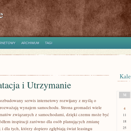
e
ERNETOWY
ARCHIWUM
TAGI
Kale
tacja i Utrzymanie
M
rozbudowany serwis internetowy rozwijany z myślą o
 rozważają wynajem samochodu. Strona gromadzi wiele
4
ematów związanych z samochodami, dzięki czemu może być
11
dłem inspiracji zarówno dla osób planujących zmianę
18
25
i dla tych, którzy dopiero zgłębiają świat leasingu