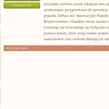
przydatne zarówno przed zakupem auta, ja
ON
COMMENTS OFF
użytkowania, przygotowania do sprzedaży
INNOWACYJNE
pojazdu. Zobacz też: Innowacyjne Napędy 
NAPĘDY
Bezpieczeństwo. Charakter strony można o
I
Concierge nie koncentruje się wyłącznie n
MATERIAŁY
porusza tematy, które mogą realnie pomóc
samochodów oraz osobom planującym spr
POSTED BY ADMIN