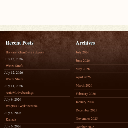
Recent Posts
Archives
Historie Klientów i Sukcesy
July 2026
July 13, 2026
June 2026
Wasza Strefa
May 2026
July 12, 2026
April 2026
Wasza Strefa
March 2026
July 11, 2026
AutoMotivebearings
February 2026
July 9, 2026
January 2026
Wnętrza i Wykończenia
December 2025
July 8, 2026
November 2025
Kanada
July 6, 2026
October 2025