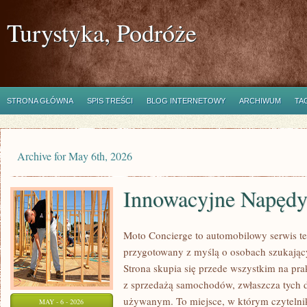
Turystyka, Podróże
STRONA GŁÓWNA
SPIS TREŚCI
BLOG INTERNETOWY
ARCHIWUM
TA
Archive for May 6th, 2026
Innowacyjne Napędy 
Moto Concierge to automobilowy serwis te
przygotowany z myślą o osobach szukają
Strona skupia się przede wszystkim na pr
z sprzedażą samochodów, zwłaszcza tych 
używanym. To miejsce, w którym czytelni
MAY - 6 - 2026