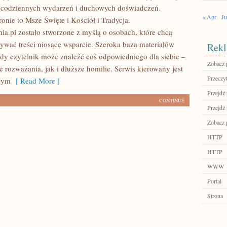
 codziennych wydarzeń i duchowych doświadczeń.
« Apr
Ju
ronie to Msze Święte i Kościół i Tradycja.
ia.pl zostało stworzone z myślą o osobach, które chcą
rywać treści niosące wsparcie. Szeroka baza materiałów
Rekl
żdy czytelnik może znaleźć coś odpowiedniego dla siebie –
Zobacz p
 rozważania, jak i dłuższe homilie. Serwis kierowany jest
Przeczyt
nym
[ Read More ]
Przejdź 
CONTINUE
Przejdź 
Zobacz p
HTTP
HTTP
WWW
Portal
Strona