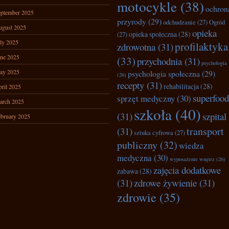
motocykle
(38)
ochron
ptember 2025
przyrody
(29)
odchudzanie
(27)
Ogród
ugust 2025
opieka
opieka społeczna
(28)
(27)
ly 2025
profilaktyka
zdrowotna
(31)
ne 2025
(33)
przychodnia
(31)
psychologia
ay 2025
psychologia społeczna
(29)
(26)
recepty
(31)
rehabilitacja
(28)
ril 2025
superfood
sprzęt medyczny
(30)
arch 2025
szkoła
(40)
(31)
szpital
bruary 2025
transport
(31)
sztuka cyfrowa
(27)
publiczny
(32)
wiedza
medyczna
(30)
wyposażenie wnętrz
(26)
zajęcia dodatkowe
zabawa
(28)
(31)
zdrowe żywienie
(31)
zdrowie
(35)