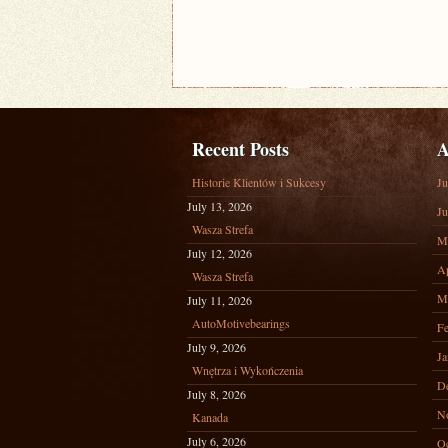
Recent Posts
A
Historie Klientów i Sukcesy
Ju
July 13, 2026
Ju
Wasza Strefa
M
July 12, 2026
Ap
Wasza Strefa
M
July 11, 2026
AutoMotivebearings
Fe
July 9, 2026
Ja
Wnętrza i Wykończenia
D
July 8, 2026
N
Kanada
July 6, 2026
Oc