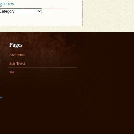
gories
Pages
Archiwum
e
Spis Treści
Tagi
)
zny