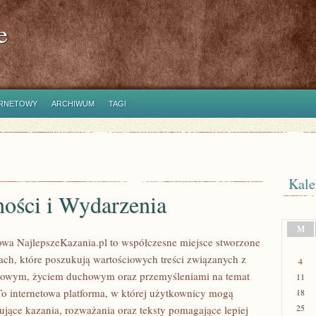
e
ERNETOWY
ARCHIWUM
TAGI
Kale
ności i Wydarzenia
M
towa NajlepszeKazania.pl to współczesne miejsce stworzone
ach, które poszukują wartościowych treści związanych z
4
owym, życiem duchowym oraz przemyśleniami na temat
11
To internetowa platforma, w której użytkownicy mogą
18
25
ujące kazania, rozważania oraz teksty pomagające lepiej