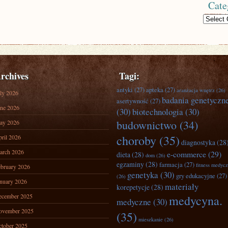
Cate
Categories
rchives
Tagi:
antyki
(27)
apteka
(27)
aranżacja wnętrz
(26)
ly 2026
badania genetyczn
asertywność
(27)
ne 2026
(30)
biotechnologia
(30)
budownictwo
(34)
ay 2026
choroby
(35)
ril 2026
diagnostyka
(28
arch 2026
e-commerce
(29)
dieta
(28)
dom
(26)
egzaminy
(28)
farmacja
(27)
fitness medyc
bruary 2026
genetyka
(30)
gry edukacyjne
(27)
(26)
nuary 2026
materiały
korepetycje
(28)
ecember 2025
medycyna.
medyczne
(30)
ovember 2025
(35)
mieszkanie
(26)
tober 2025