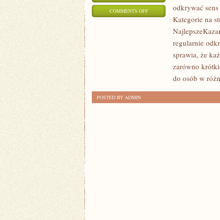
odkrywać sens
ON
COMMENTS OFF
Kategorie na st
AKTUALNOŚCI
NajlepszeKazan
I
regularnie odk
WYDARZENIA
sprawia, że ka
zarówno krótkie
do osób w róż
POSTED BY ADMIN