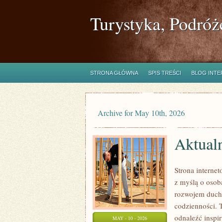
Turystyka, Podróż
STRONA GŁÓWNA
SPIS TREŚCI
BLOG INT
Archive for May 10th, 2026
Aktual
Strona interne
z myślą o osob
rozwojem duch
codzienności. 
odnaleźć inspir
MAY - 10 - 2026